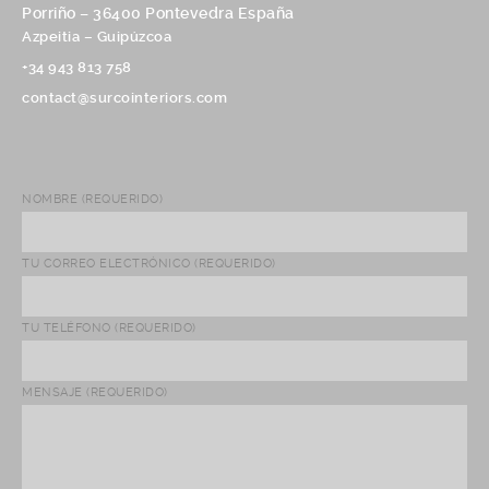
Porriño – 36400 Pontevedra España
Azpeitia – Guipúzcoa
+34 943 813 758
contact@surcointeriors.com
NOMBRE (REQUERIDO)
TU CORREO ELECTRÓNICO (REQUERIDO)
TU TELÉFONO (REQUERIDO)
MENSAJE (REQUERIDO)