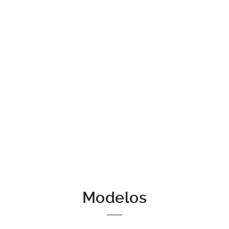
ALMOND
Colección Chateau, Colección Original
Modelos