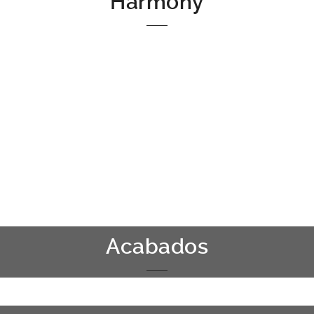
Harmony
Harmony es una calidad de madera que muestra una
mayor viveza y armonía. Es una selección intermedia con
ligeros veteados y variaciones de tonalidad. Además,
presenta nudos sanos y estucados de tamaño medio.
Exclusiva selección de la colección Original y Château.
Acabados