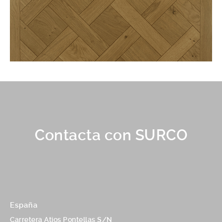
Contacta con SURCO
España
Carretera Atios Pontellas S/N